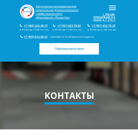
Автономная некоммерческая
организация дополнительного
профессионального
г. Москва,
Хорошёвская 3-я
образования «Развитие»
улица, д. 7, стр. 2
+7 (495) 225-40-70
+7 (991) 653-78-60
+7 (991) 653-79-29
(с 09:00 до 17:00 пн-пт)
(с 09:00 до 17:00 пн-пт)
(с 09:00 до 21:00 пн-вс)
+7 (993) 613-08-93
стрельба из огнестрельного оружия
Перезвоните мне
КОНТАКТЫ